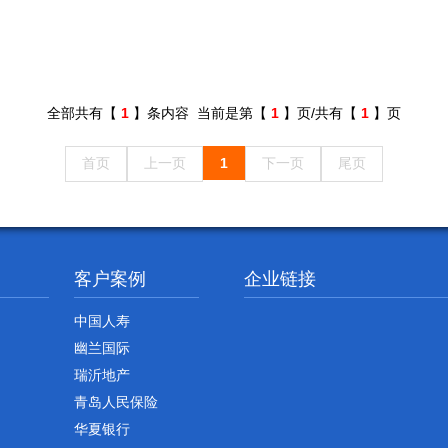
全部共有【
1
】条内容 当前是第【
1
】页/共有【
1
】页
首页
上一页
1
下一页
尾页
客户案例
企业链接
中国人寿
幽兰国际
瑞沂地产
青岛人民保险
华夏银行